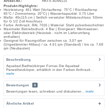
Artikel-Nr.:
HKFX-40AN115
Produkt-Highlights:
Heizleistung: 461 Watt (Vorlauftemp. 75°C / Rücklauftemp.
65°C / Zimmertemp. 20°C) | Wasserkapazität: 3,75 Liter
Maße: 40x115 cm | Seitlich versetzter Mittelanschluss: 50mm
für G 1/2 Zoll Anschluss
Farbe: Anthrazit, RAL 7016 | Material: Stahl pulverbeschichtet
Maximaler Betriebsdruck: 4 Bar | Energieart: Warmwasser-
oder Elektrobetrieb (Heizstab - nicht im Lieferumfang
enthalten)
Geeignet für Raumgrößen zwischen ca. 3,07 qm
(Ungedämmter Altbau) / ca. 4,61 qm (Standard) / bis ca. 7,68
qm (Neubauten)
Beschreibung
Aquabad Badheizkörper Fornax Die Aquabad
Paneelheizkörper, erhältlich in den Farben Anthrazit...
mehr
Bewertungen
0
Bewertungen lesen, schreiben und diskutieren...
mehr
Ähnliche Artikel