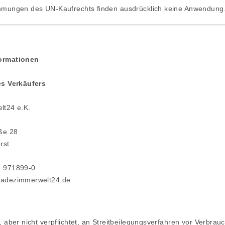
mungen des UN-Kaufrechts finden ausdrücklich keine Anwendung
formationen
des Verkäufers
lt24 e.K.
ße 28
rst
 971899-0
badezimmerwelt24.de
t, aber nicht verpflichtet, an Streitbeilegungsverfahren vor Verbra