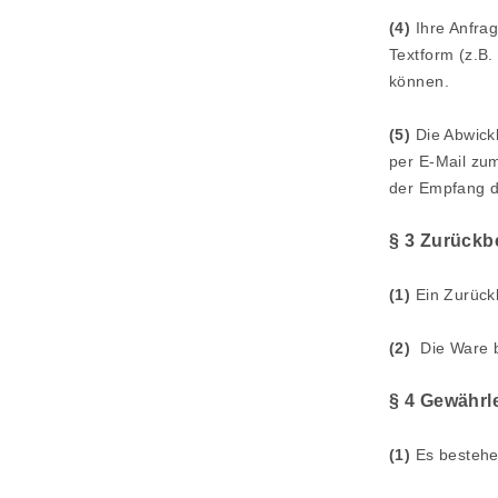
(4)
Ihre Anfrag
Textform (z.B.
können.
(5)
Die Abwickl
per E-Mail zum
der Empfang de
§ 3 Zurückb
(1)
Ein Zurückb
(2)
Die Ware bl
§ 4 Gewährl
(1)
Es bestehe