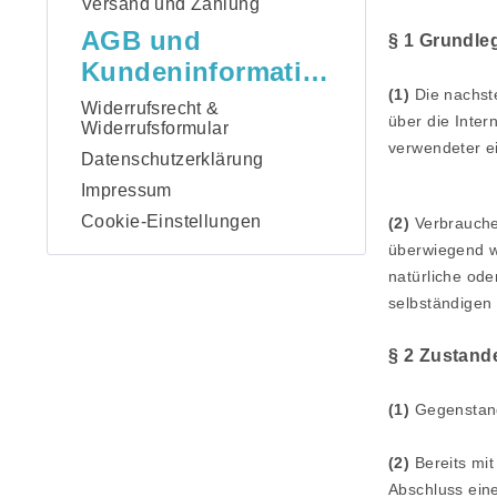
Versand und Zahlung
AGB und
§ 1 Grundl
Kundeninformationen
(1)
Die nachste
Widerrufsrecht &
über die Inter
Widerrufsformular
verwendeter e
Datenschutzerklärung
Impressum
Cookie-Einstellungen
(2)
Verbraucher
überwiegend we
natürliche ode
selbständigen 
§ 2 Zustan
(1)
Gegenstand
(2)
Bereits mit
Abschluss ein