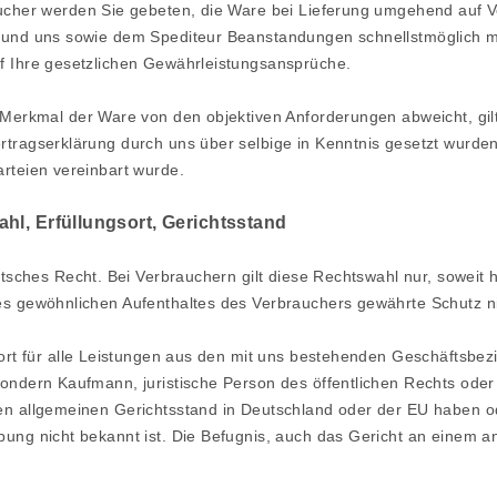
cher werden Sie gebeten, die Ware bei Lieferung umgehend auf Vo
 und uns sowie dem Spediteur Beanstandungen schnellstmöglich mi
f Ihre gesetzlichen Gewährleistungsansprüche.
 Merkmal der Ware von den objektiven Anforderungen abweicht, gilt
rtragserklärung durch uns über selbige in Kenntnis gesetzt wurde
rteien vereinbart wurde.
hl, Erfüllungsort, Gerichtsstand
utsches Recht. Bei Verbrauchern gilt diese Rechtswahl nur, sowei
s gewöhnlichen Aufenthaltes des Verbrauchers gewährte Schutz nic
rt für alle Leistungen aus den mit uns bestehenden Geschäftsbezie
ondern Kaufmann, juristische Person des öffentlichen Rechts oder 
en allgemeinen Gerichtsstand in Deutschland oder der EU haben od
ung nicht bekannt ist. Die Befugnis, auch das Gericht an einem an