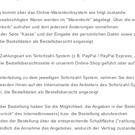
g kommt über das Online-Warenkorbsystem wie folgt zustande:
beabsichtigten Waren werden im "Warenkorb" abgelegt. Über die en
nkorb" aufrufen und dort jederzeit Änderungen vornehmen.
 der Seite "Kasse" und der Eingabe der persönlichen Daten sowi
ie Bestelldaten als Bestellübersicht angezeigt.
s Zahlungsart ein Sofortzahl-System (z.B. PayPal / PayPal Expres
ie Bestellübersichtsseite in unserem Online-Shop geführt oder auf
eiterleitung zu dem jeweiligen Sofortzahl-System, nehmen Sie dor
werden Ihnen auf der Internetseite des Anbieters des Sofortzahl-
n, die Bestelldaten als Bestellübersicht angezeigt.
er Bestellung haben Sie die Möglichkeit, die Angaben in der Best
zurück" des Internetbrowsers) bzw. die Bestellung abzubrechen.
en der Bestellung über die entsprechende Schaltfläche ("zahlungs
bindlich die Annahme des Angebotes, wodurch der Vertrag zustand