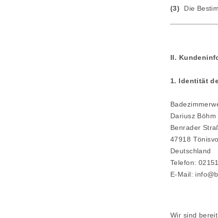
(3)
Die Bestim
II. Kundenin
1. Identität 
Badezimmerwe
Dariusz Böhm
Benrader Stra
47918 Tönisvo
Deutschland
Telefon:
02151
E-Mail: info@
Wir sind berei