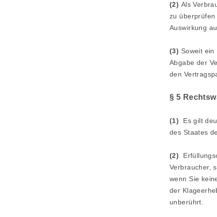
(2)
Als Verbrau
zu überprüfen
Auswirkung au
(3)
Soweit ein
Abgabe der Ve
den Vertragspa
§ 5 Rechtswa
(1)
Es gilt de
des Staates de
(2)
Erfüllungso
Verbraucher, s
wenn Sie kein
der Klageerheb
unberührt.