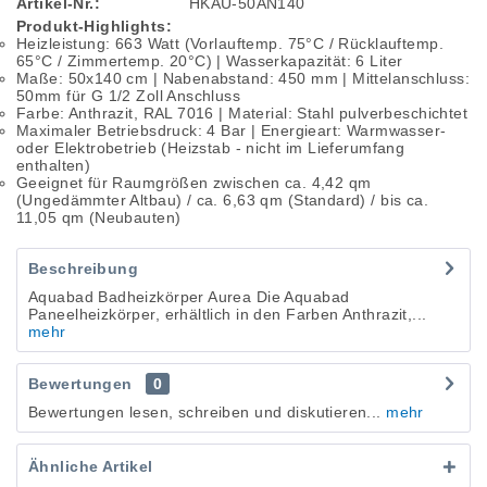
Artikel-Nr.:
HKAU-50AN140
Produkt-Highlights:
Heizleistung: 663 Watt (Vorlauftemp. 75°C / Rücklauftemp.
65°C / Zimmertemp. 20°C) | Wasserkapazität: 6 Liter
Maße: 50x140 cm | Nabenabstand: 450 mm | Mittelanschluss:
50mm für G 1/2 Zoll Anschluss
Farbe: Anthrazit, RAL 7016 | Material: Stahl pulverbeschichtet
Maximaler Betriebsdruck: 4 Bar | Energieart: Warmwasser-
oder Elektrobetrieb (Heizstab - nicht im Lieferumfang
enthalten)
Geeignet für Raumgrößen zwischen ca. 4,42 qm
(Ungedämmter Altbau) / ca. 6,63 qm (Standard) / bis ca.
11,05 qm (Neubauten)
Beschreibung
Aquabad Badheizkörper Aurea Die Aquabad
Paneelheizkörper, erhältlich in den Farben Anthrazit,...
mehr
Bewertungen
0
Bewertungen lesen, schreiben und diskutieren...
mehr
Ähnliche Artikel