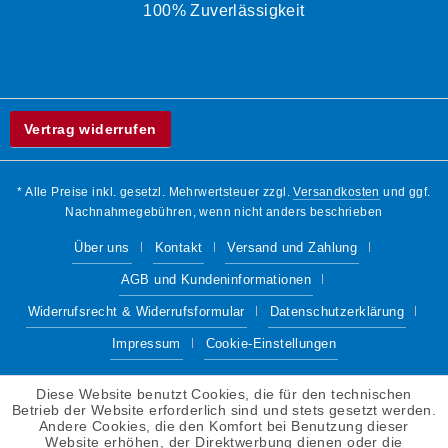
100% Zuverlässigkeit
Vertrag widerrufen
* Alle Preise inkl. gesetzl. Mehrwertsteuer zzgl.
Versandkosten
und ggf.
Nachnahmegebühren, wenn nicht anders beschrieben
Über uns
Kontakt
Versand und Zahlung
AGB und Kundeninformationen
Widerrufsrecht & Widerrufsformular
Datenschutzerklärung
Impressum
Cookie-Einstellungen
Diese Website benutzt Cookies, die für den technischen
Betrieb der Website erforderlich sind und stets gesetzt werden.
Andere Cookies, die den Komfort bei Benutzung dieser
Website erhöhen, der Direktwerbung dienen oder die