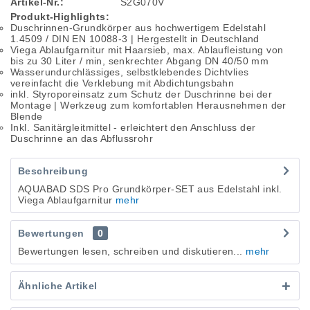
Artikel-Nr.:
S2G070V
Produkt-Highlights:
Duschrinnen-Grundkörper aus hochwertigem Edelstahl
1.4509 / DIN EN 10088-3 | Hergestellt in Deutschland
Viega Ablaufgarnitur mit Haarsieb, max. Ablaufleistung von
bis zu 30 Liter / min, senkrechter Abgang DN 40/50 mm
Wasserundurchlässiges, selbstklebendes Dichtvlies
vereinfacht die Verklebung mit Abdichtungsbahn
inkl. Styroporeinsatz zum Schutz der Duschrinne bei der
Montage | Werkzeug zum komfortablen Herausnehmen der
Blende
Inkl. Sanitärgleitmittel - erleichtert den Anschluss der
Duschrinne an das Abflussrohr
Beschreibung
AQUABAD SDS Pro Grundkörper-SET aus Edelstahl inkl.
Viega Ablaufgarnitur
mehr
Bewertungen
0
Bewertungen lesen, schreiben und diskutieren...
mehr
Ähnliche Artikel