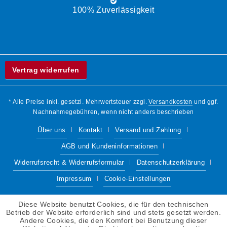
100% Zuverlässigkeit
Vertrag widerrufen
* Alle Preise inkl. gesetzl. Mehrwertsteuer zzgl.
Versandkosten
und ggf.
Nachnahmegebühren, wenn nicht anders beschrieben
Über uns
Kontakt
Versand und Zahlung
AGB und Kundeninformationen
Widerrufsrecht & Widerrufsformular
Datenschutzerklärung
Impressum
Cookie-Einstellungen
Diese Website benutzt Cookies, die für den technischen
Betrieb der Website erforderlich sind und stets gesetzt werden.
Andere Cookies, die den Komfort bei Benutzung dieser