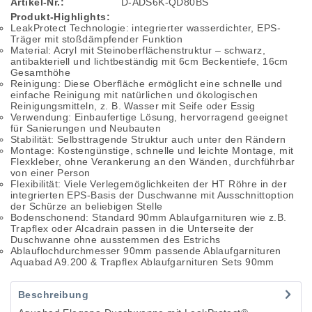
Artikel-Nr.:
D-ADS6K-QD80BS
Produkt-Highlights:
LeakProtect Technologie: integrierter wasserdichter, EPS-
Träger mit stoßdämpfender Funktion
Material: Acryl mit Steinoberflächenstruktur – schwarz,
antibakteriell und lichtbeständig mit 6cm Beckentiefe, 16cm
Gesamthöhe
Reinigung: Diese Oberfläche ermöglicht eine schnelle und
einfache Reinigung mit natürlichen und ökologischen
Reinigungsmitteln, z. B. Wasser mit Seife oder Essig
Verwendung: Einbaufertige Lösung, hervorragend geeignet
für Sanierungen und Neubauten
Stabilität: Selbsttragende Struktur auch unter den Rändern
Montage: Kostengünstige, schnelle und leichte Montage, mit
Flexkleber, ohne Verankerung an den Wänden, durchführbar
von einer Person
Flexibilität: Viele Verlegemöglichkeiten der HT Röhre in der
integrierten EPS-Basis der Duschwanne mit Ausschnittoption
der Schürze an beliebigen Stelle
Bodenschonend: Standard 90mm Ablaufgarnituren wie z.B.
Trapflex oder Alcadrain passen in die Unterseite der
Duschwanne ohne ausstemmen des Estrichs
Ablauflochdurchmesser 90mm passende Ablaufgarnituren
Aquabad A9.200 & Trapflex Ablaufgarnituren Sets 90mm
Beschreibung